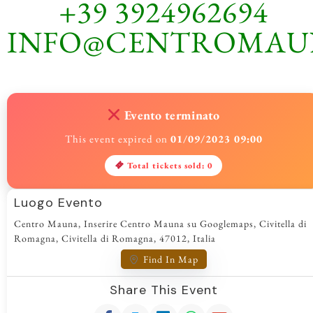
+39 3924962694
INFO@CENTROMAU
Evento terminato
This event expired on
01/09/2023 09:00
Total tickets sold: 0
Luogo Evento
Centro Mauna, Inserire Centro Mauna su Googlemaps, Civitella di
Romagna, Civitella di Romagna, 47012, Italia
Find In Map
Share This Event