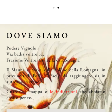
DOVE SIAMO
Podere Vignolo,
Via badia voltre 51,
Frazione Voltre, Civitella di Romagna
Il Mauna si trova sulle colline della Romagna, in
provincia di Forlì. È facile da raggiungere sia in
auto che in treno.
Guarda la mappa o
le indicazioni
che abbiamo
creato per te.