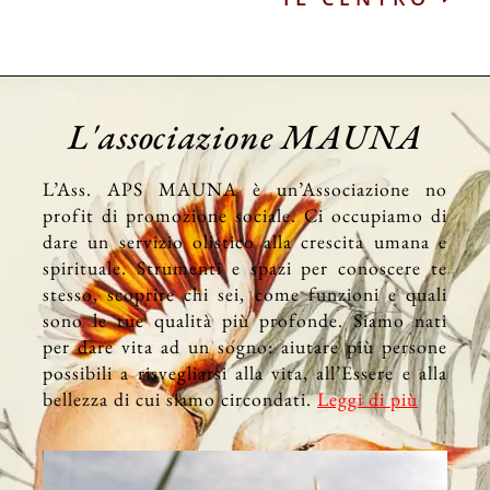
L'associazione MAUNA
L’Ass. APS MAUNA è un’Associazione no
profit di promozione sociale. Ci occupiamo di
dare un servizio olistico alla crescita umana e
spirituale. Strumenti e spazi per conoscere te
stesso, scoprire chi sei, come funzioni e quali
sono le tue qualità più profonde. Siamo nati
per dare vita ad un sogno: aiutare più persone
possibili a risvegliarsi alla vita, all’Essere e alla
bellezza di cui siamo circondati.
Leggi di più